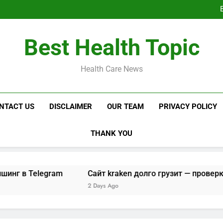
Сайт kraken до
Кракен с
Не могу зайти на са
Best Health Topic
Сайт kraken до
Кракен с
Health Care News
NTACT US
DISCLAIMER
OUR TEAM
PRIVACY POLICY
THANK YOU
Сайт kraken долго грузит — проверка и доступ через To
2 Days Ago