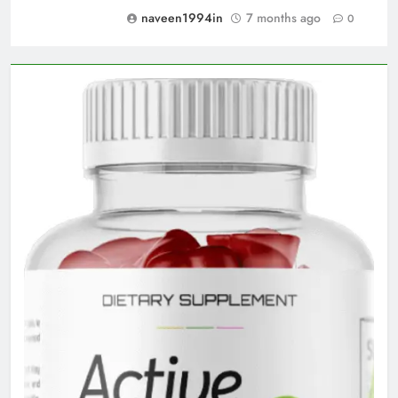
naveen1994in
7 months ago
0