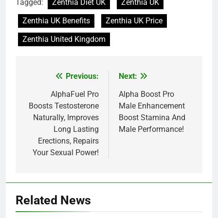
Tagged:
Zenthia Diet UK
Zenthia UK
Zenthia UK Benefits
Zenthia UK Price
Zenthia United Kingdom
Previous:
Next:
Post
navigation
AlphaFuel Pro
Alpha Boost Pro
Boosts Testosterone
Male Enhancement
Naturally, Improves
Boost Stamina And
Long Lasting
Male Performance!
Erections, Repairs
Your Sexual Power!
Related News