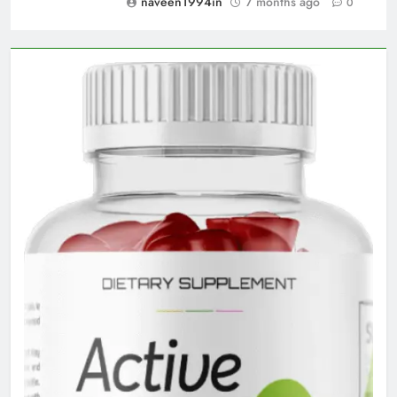
naveen1994in
7 months ago
0