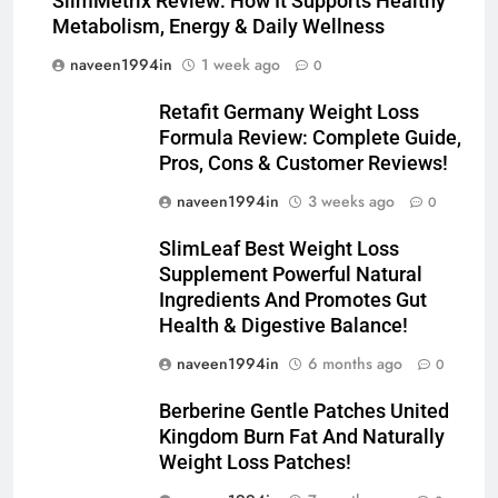
SlimMetrix Review: How It Supports Healthy
Metabolism, Energy & Daily Wellness
naveen1994in
1 week ago
0
Retafit Germany Weight Loss
Formula Review: Complete Guide,
Pros, Cons & Customer Reviews!
naveen1994in
3 weeks ago
0
SlimLeaf Best Weight Loss
Supplement Powerful Natural
Ingredients And Promotes Gut
Health & Digestive Balance!
naveen1994in
6 months ago
0
Berberine Gentle Patches United
Kingdom Burn Fat And Naturally
Weight Loss Patches!