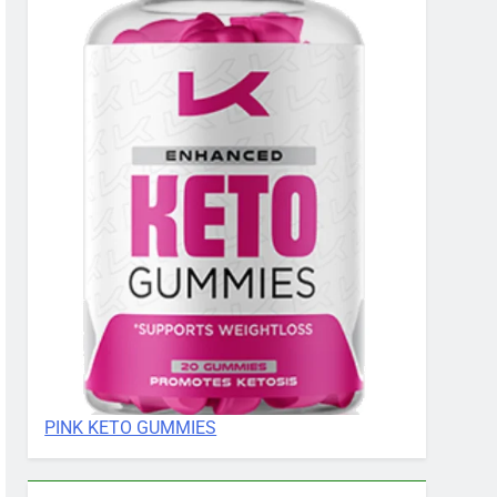
PINK KETO GUMMIES