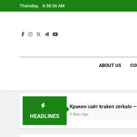
Skip
Thursday,
6:58:57 AM
to
content
ABOUT US
CO
Tor
Кракен сайт kraken zerkalo — Tor и clearnet-верси
2 Days Ago
HEADLINES