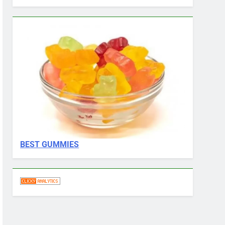
BEST GUMMIES