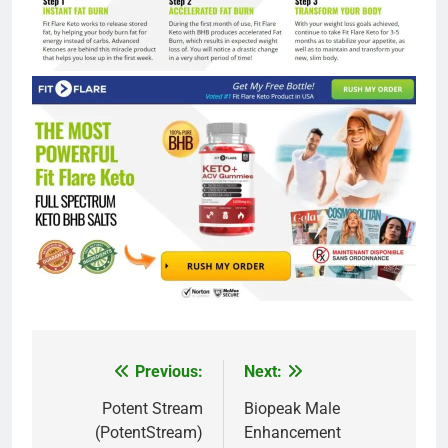
Previous:
Next:
Post
navigation
Potent Stream
Biopeak Male
(PotentStream)
Enhancement