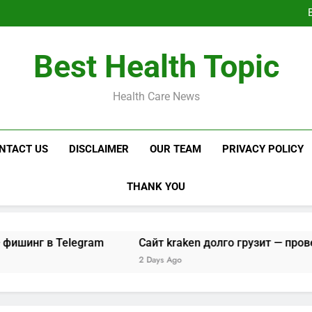
Не могу зайти на са
Сайт kraken до
Кракен с
Не могу зайти на са
Best Health Topic
Сайт kraken до
Кракен с
Health Care News
NTACT US
DISCLAIMER
OUR TEAM
PRIVACY POLICY
THANK YOU
 Telegram
Сайт kraken долго грузит — проверка и дос
2 Days Ago