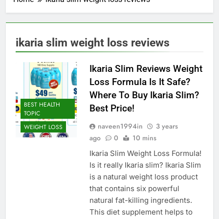
ikaria slim weight loss reviews
Ikaria Slim Reviews Weight
Loss Formula Is It Safe?
Where To Buy Ikaria Slim?
BEST HEALTH
Best Price!
TOPIC
naveen1994in
3 years
WEIGHT LOSS
ago
0
10 mins
Ikaria Slim Weight Loss Formula!
Is it really Ikaria slim? Ikaria Slim
is a natural weight loss product
that contains six powerful
natural fat-killing ingredients.
This diet supplement helps to