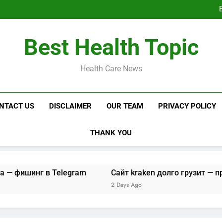
Не могу зайти на са
Сайт kraken до
Кракен с
Не могу зайти на са
Best Health Topic
Сайт kraken до
Кракен с
Health Care News
NTACT US
DISCLAIMER
OUR TEAM
PRIVACY POLICY
THANK YOU
г в Telegram
Сайт kraken долго грузит — проверка и 
2 Days Ago