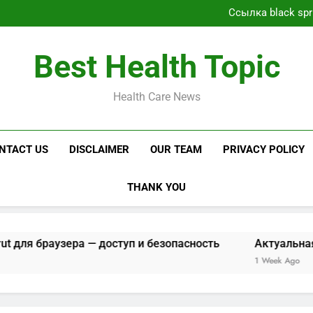
Даркнет рынка tripsca
Ссылка black spr
Актуальная с
Ссылка black spr
Даркнет рынка tripsca
Best Health Topic
Ссылка black spr
Актуальная с
Ссылка black spr
Health Care News
NTACT US
DISCLAIMER
OUR TEAM
PRIVACY POLICY
THANK YOU
узера — доступ и безопасность
Актуальная ссылка бл
1 Week Ago