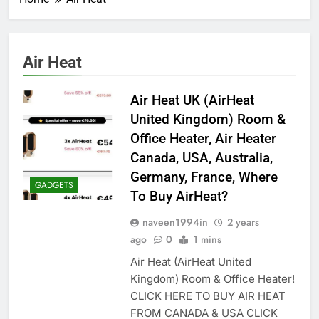
Air Heat
Air Heat UK (AirHeat
United Kingdom) Room &
Office Heater, Air Heater
Canada, USA, Australia,
Germany, France, Where
GADGETS
To Buy AirHeat?
naveen1994in
2 years
ago
0
1 mins
Air Heat (AirHeat United
Kingdom) Room & Office Heater!
CLICK HERE TO BUY AIR HEAT
FROM CANADA & USA CLICK