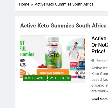
Home
Active Keto Gummies South Africa
Active Keto Gummies South Africa
Active
Or Not
Price!
Naveen
Active Ke
Keto Gum
KETO GUMMIES
WEIGHT LOSS
based faci
organic s
are overw
Read More