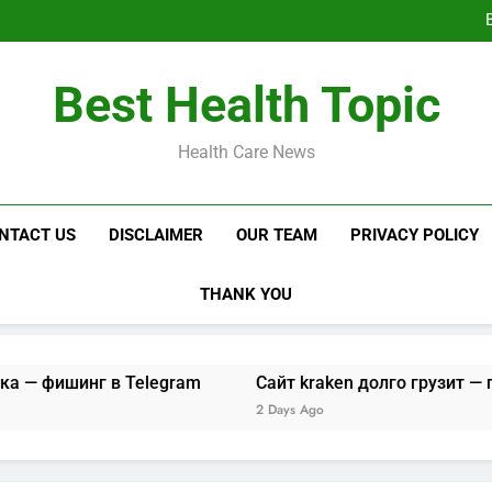
Не могу зайти на са
Сайт kraken до
Кракен с
Не могу зайти на са
Best Health Topic
Сайт kraken до
Кракен с
Health Care News
NTACT US
DISCLAIMER
OUR TEAM
PRIVACY POLICY
THANK YOU
нг в Telegram
Сайт kraken долго грузит — проверка и
2 Days Ago